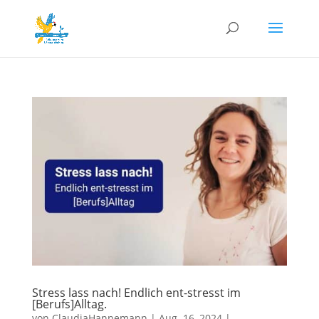
Stress lass nach! Endlich ent-stresst im
[Berufs]Alltag.
von
ClaudiaHannemann
|
Aug. 16, 2024
|