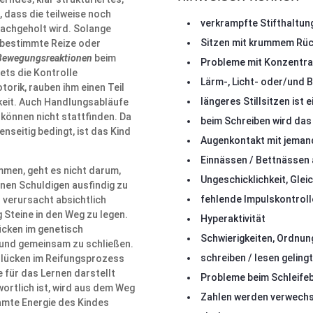
, dass die teilweise noch
verkrampfte Stifthaltun
achgeholt wird. Solange
Sitzen mit krummem Rü
n bestimmte Reize oder
 Bewegungsreaktionen
beim
Probleme mit Konzentrat
tets die Kontrolle
Lärm-, Licht- oder/und 
torik, rauben ihm einen Teil
längeres Stillsitzen ist
keit. Auch Handlungsabläufe
önnen nicht stattfinden. Da
beim Schreiben wird das 
enseitig bedingt, ist das Kind
Augenkontakt mit jemand
Einnässen / Bettnässen 
mmen, geht es nicht darum,
Ungeschicklichkeit, Gle
inen Schuldigen ausfindig zu
fehlende Impulskontrolle
 verursacht absichtlich
 Steine in den Weg zu legen.
Hyperaktivität
ücken im genetisch
Schwierigkeiten, Ordnun
 und gemeinsam zu schließen.
schreiben / lesen geling
slücken im Reifungsprozess
e für das Lernen darstellt
Probleme beim Schleife
wortlich ist, wird aus dem Weg
Zahlen werden verwechs
samte Energie des Kindes