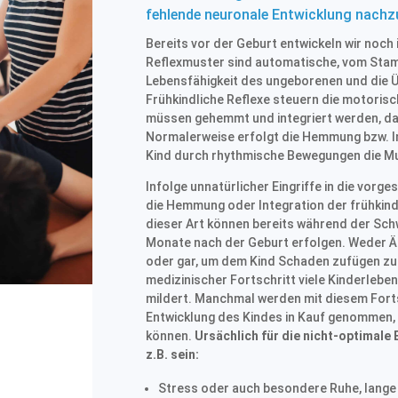
fehlende neuronale Entwicklung nachz
Bereits vor der Geburt entwickeln wir noch 
Reflexmuster sind automatische, vom Stam
Lebensfähigkeit des ungeborenen und die 
Frühkindliche Reflexe steuern die motoris
müssen gehemmt und integriert werden, dami
Normalerweise erfolgt die Hemmung bzw. Int
Kind durch rhythmische Bewegungen die Mu
Infolge unnatürlicher Eingriffe in die vor
die Hemmung oder Integration der frühkindli
dieser Art können bereits während der Sc
Monate nach der Geburt erfolgen. Weder Ärz
oder gar, um dem Kind Schaden zufügen zu wo
medizinischer Fortschritt viele Kinderle
mildert. Manchmal werden mit diesem Forts
Entwicklung des Kindes in Kauf genommen, 
können.
Ursächlich für die nicht-optimal
z.B. sein:
Stress oder auch besondere Ruhe, lange