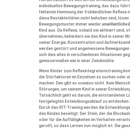
individuelles Bewegungstraining, das dazu führt
fehlende Hemmung der frühkindlichen Reflexe n
diese Restaktivitäten nicht behoben sind, löse
Bewegungsmuster immer wieder
unwillentliche
Kind aus. Da Reflexe, sobald sie aktiviert sind, s
übernehmen, behindern sie das Kind in seiner Mo
seiner Energie, Konzentration und Aufmerksam
werden gestört und angemessene Bewegungen k
sich dies alles in verschiedenen Situationen geg
gewissermaßen wie in einer Zwickmühle.
Wenn Kinder zum Reflexintegrationstraining ko
die Störfaktoren im Einzelnen zu suchen oder e
machen. Den gibt es sowieso nicht. Kein Mensch
Störungen, um seinem Kind in seiner Entwicklung
Tatsächlich geht es darum, die entstandenen L
festgelegten Entwicklungsablauf zu entdecken
Durch das RIT-Training werden die Entwicklung
des Kindes beseitigt. Der Stein, der die Blockad
oder für die Auffälligkeiten im Verhalten verant
gerollt, so dass Lernen nun möglich ist. Die ge