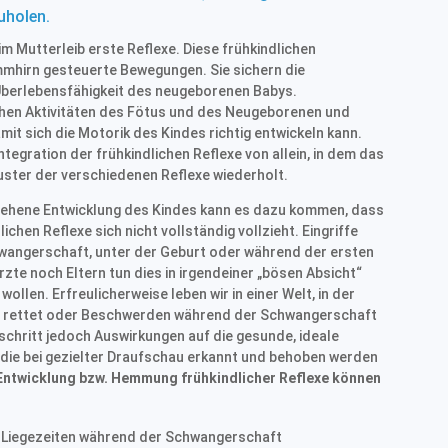
uholen.
im Mutterleib erste Reflexe. Diese frühkindlichen
mhirn gesteuerte Bewegungen. Sie sichern die
Überlebensfähigkeit des neugeborenen Babys.
chen Aktivitäten des Fötus und des Neugeborenen und
t sich die Motorik des Kindes richtig entwickeln kann.
egration der frühkindlichen Reflexe von allein, in dem das
ster der verschiedenen Reflexe wiederholt.
gesehene Entwicklung des Kindes kann es dazu kommen, dass
chen Reflexe sich nicht vollständig vollzieht. Eingriffe
hwangerschaft, unter der Geburt oder während der ersten
te noch Eltern tun dies in irgendeiner „bösen Absicht“
llen. Erfreulicherweise leben wir in einer Welt, in der
ben rettet oder Beschwerden während der Schwangerschaft
chritt jedoch Auswirkungen auf die gesunde, ideale
die bei gezielter Draufschau erkannt und behoben werden
e Entwicklung bzw. Hemmung frühkindlicher Reflexe können
 Liegezeiten während der Schwangerschaft