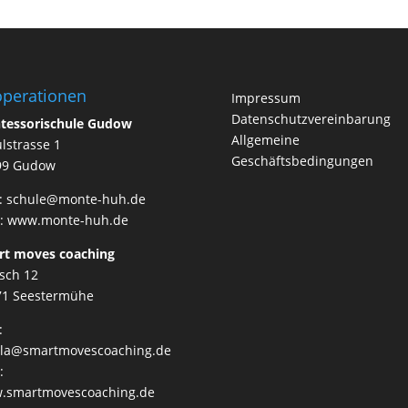
perationen
Impressum
Datenschutzvereinbarung
tessorischule Gudow
Allgemeine
lstrasse 1
Geschäftsbedingungen
99 Gudow
l: schule@monte-huh.de
:
www.monte-huh.de
rt moves coaching
sch 12
71 Seestermühe
:
illa@smartmovescoaching.de
:
.smartmovescoaching.de