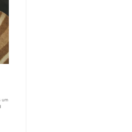
es um
d