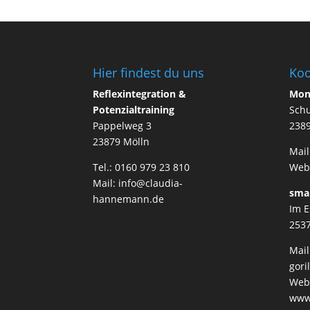
Hier findest du uns
Koo
Reflexintegration &
Mon
Potenzialtraining
Schu
Pappelweg 3
238
23879 Mölln
Mai
Tel.: 0160 979 23 810
Web
Mail: info@claudia-
sma
hannemann.de
Im E
253
Mail
gor
Web
www